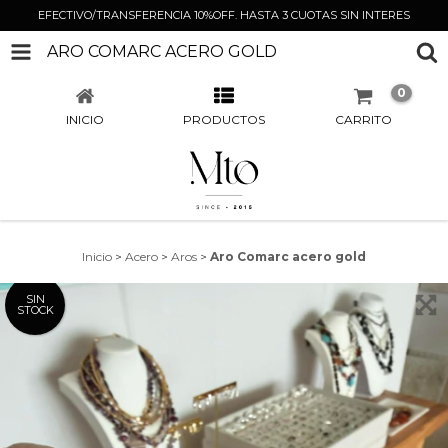
EFECTIVO/TRANSFERENCIA 10%OFF. HASTA 3 CUOTAS SIN INTERES
ARO COMARC ACERO GOLD
0
INICIO
PRODUCTOS
CARRITO
Inicio
>
Acero
>
Aros
>
Aro Comarc acero gold
SIN
STOCK