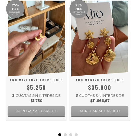
25%
25%
OFF
OFF
comprando 1
comprando 1
o más
o más
ARO MINI LUNA ACERO GOLD
ARO MARINO ACERO GOLD
$5.250
$35.000
3
CUOTAS SIN INTERÉS DE
3
CUOTAS SIN INTERÉS DE
$1.750
$11.666,67