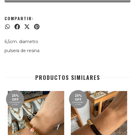
COMPARTIR:
6,5cm. diametro
pulsera de resina
PRODUCTOS SIMILARES
25%
25%
OFF
OFF
comprando 1
comprando 1
o más
o más