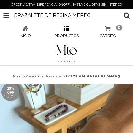
EFECTIVO/TRANSFERENCIA 10%OFF. HASTA 3 CUOTAS SIN INTERES
BRAZALETE DE RESINA MEREG
0
INICIO
PRODUCTOS
CARRITO
Inicio
>
Aleacion
>
Brazaletes
>
Brazalete de resina Mereg
25%
OFF
comprando 1
o más