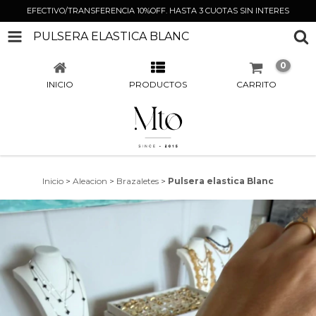
EFECTIVO/TRANSFERENCIA 10%OFF. HASTA 3 CUOTAS SIN INTERES
PULSERA ELASTICA BLANC
0
INICIO
PRODUCTOS
CARRITO
Inicio
>
Aleacion
>
Brazaletes
>
Pulsera elastica Blanc