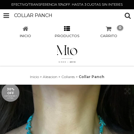
EFECTIVO/TRANSFERENCIA 10%OFF. HASTA 3 CUOTAS SIN INTERES
COLLAR PANCH
0
INICIO
PRODUCTOS
CARRITO
Inicio
>
Aleacion
>
Collares
>
Collar Panch
30%
OFF
comprando 1
o más