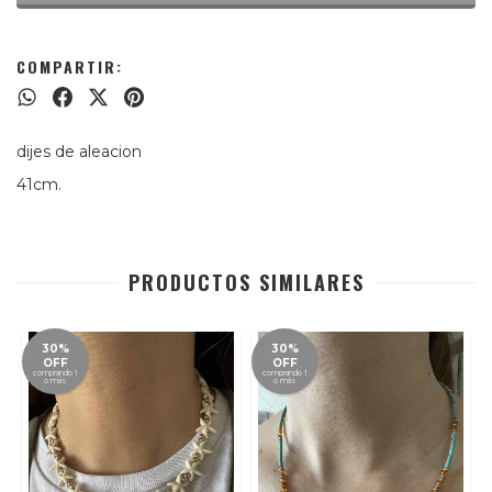
COMPARTIR:
dijes de aleacion
41cm.
PRODUCTOS SIMILARES
30%
30%
OFF
OFF
comprando 1
comprando 1
o más
o más