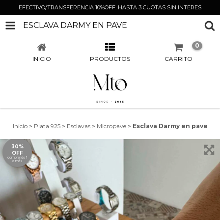
EFECTIVO/TRANSFERENCIA 10%OFF. HASTA 3 CUOTAS SIN INTERES
ESCLAVA DARMY EN PAVE
0
INICIO
PRODUCTOS
CARRITO
Inicio
>
Plata 925
>
Esclavas
>
Micropave
>
Esclava Darmy en pave
30%
OFF
comprando 1
o más