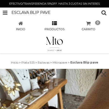
EFECTIVO/TRANSFERENCIA 10%OFF. HASTA 3 CUOTAS SIN INTERES
ESCLAVA BLIP PAVE
0
INICIO
PRODUCTOS
CARRITO
Inicio
>
Plata 925
>
Esclavas
>
Micropave
>
Esclava Blip pave