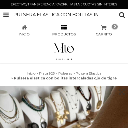
EFECTIVO/TRANSFERENCIA 10%OFF. HASTA 3 CUOTAS SIN INTERES
PULSERA ELASTICA CON BOLITAS INTERCALADAS OJO DE TIGRE
0
INICIO
PRODUCTOS
CARRITO
Inicio
>
Plata 925
>
Pulseras
>
Pulsera Elastica
>
Pulsera elastica con bolitas intercaladas ojo de tigre