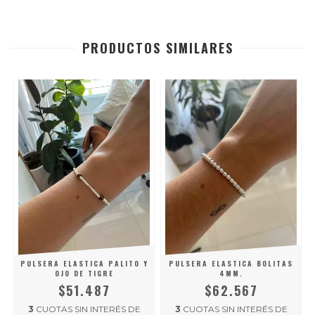
PRODUCTOS SIMILARES
S
PULSERA ELASTICA PALITO Y
PULSERA ELASTICA BOLITAS
OJO DE TIGRE
4MM.
$51.487
$62.567
3
CUOTAS SIN INTERÉS DE
3
CUOTAS SIN INTERÉS DE