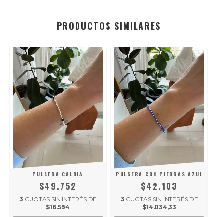
PRODUCTOS SIMILARES
Y
PULSERA CALBIA
PULSERA CON PIEDRAS AZUL
$49.752
$42.103
3
CUOTAS SIN INTERÉS DE
3
CUOTAS SIN INTERÉS DE
$16.584
$14.034,33