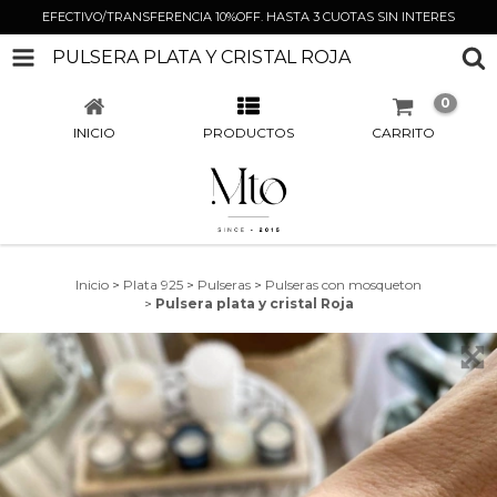
EFECTIVO/TRANSFERENCIA 10%OFF. HASTA 3 CUOTAS SIN INTERES
PULSERA PLATA Y CRISTAL ROJA
0
INICIO
PRODUCTOS
CARRITO
Inicio
>
Plata 925
>
Pulseras
>
Pulseras con mosqueton
>
Pulsera plata y cristal Roja