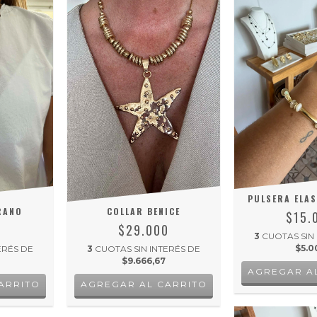
PULSERA ELAS
RANO
COLLAR BENICE
$15.
0
$29.000
3
CUOTAS SIN
$5.0
ERÉS DE
3
CUOTAS SIN INTERÉS DE
$9.666,67