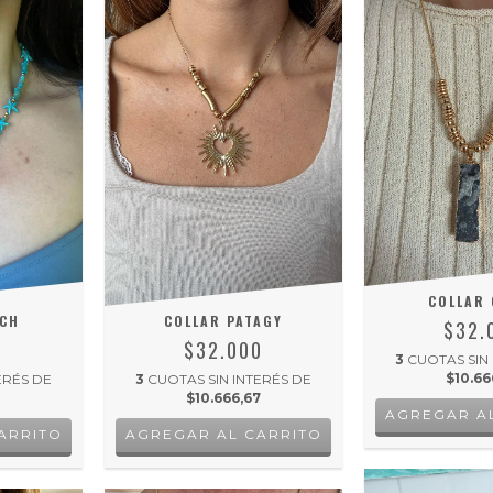
COLLAR 
NCH
COLLAR PATAGY
$32.
0
$32.000
3
CUOTAS SIN
$10.66
ERÉS DE
3
CUOTAS SIN INTERÉS DE
$10.666,67