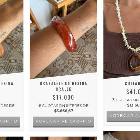
RESINA
BRAZALETE DE RESINA
COLLAR
CRALEK
$41.
0
$17.000
3
CUOTAS SIN
$13.66
ERÉS DE
3
CUOTAS SIN INTERÉS DE
$5.666,67