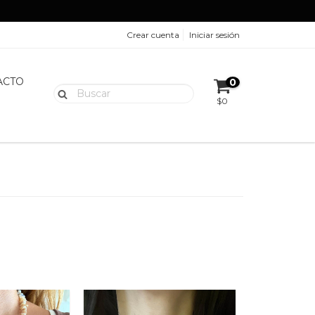
Crear cuenta
Iniciar sesión
ACTO
0
$0