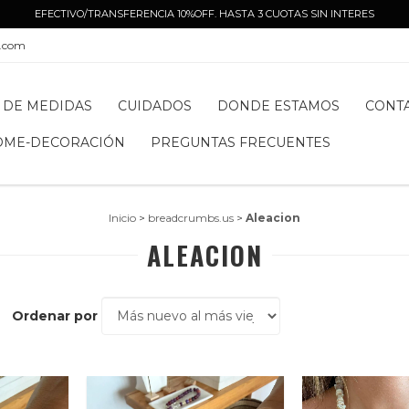
EFECTIVO/TRANSFERENCIA 10%OFF. HASTA 3 CUOTAS SIN INTERES
l.com
 DE MEDIDAS
CUIDADOS
DONDE ESTAMOS
CONT
OME-DECORACIÓN
PREGUNTAS FRECUENTES
Inicio
>
breadcrumbs.us
>
Aleacion
ALEACION
Ordenar por