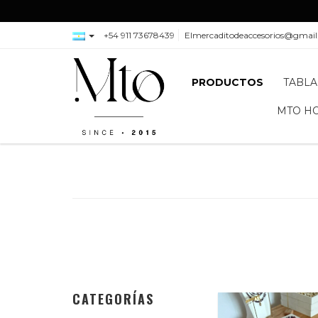
+54 911 73678439
Elmercaditodeaccesorios@gmai
PRODUCTOS
TABLA
MTO H
CATEGORÍAS