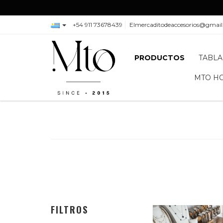
+54 911 73678439
Elmercaditodeaccesorios@gmai
PRODUCTOS
TABLA
MTO H
FILTROS