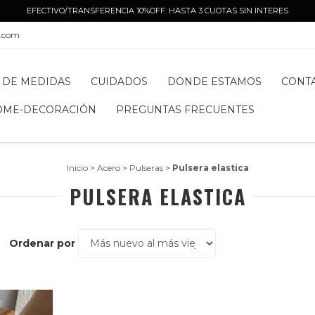
EFECTIVO/TRANSFERENCIA 10%OFF. HASTA 3 CUOTAS SIN INTERES
l.com
 DE MEDIDAS
CUIDADOS
DONDE ESTAMOS
CONT
OME-DECORACIÓN
PREGUNTAS FRECUENTES
Inicio
>
Acero
>
Pulseras
>
Pulsera elastica
PULSERA ELASTICA
Ordenar por