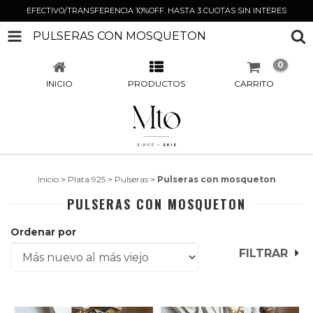
EFECTIVO/TRANSFERENCIA 10%OFF. HASTA 3 CUOTAS SIN INTERES
PULSERAS CON MOSQUETON
0
INICIO
PRODUCTOS
CARRITO
Inicio
>
Plata 925
>
Pulseras
>
Pulseras con mosqueton
PULSERAS CON MOSQUETON
Ordenar por
FILTRAR