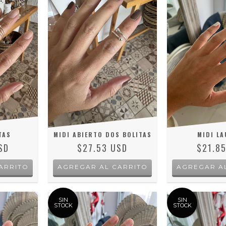
TAS
MIDI ABIERTO DOS BOLITAS
MIDI LA
SD
$27.53 USD
$21.8
SIN
SIN
STOCK
STOCK