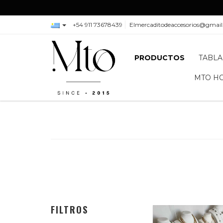
+54 911 73678439
Elmercaditodeaccesorios@gmai
PRODUCTOS
TABLA
MTO H
FILTROS