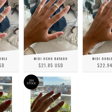
OBLE
MIDI OCHO RAYADO
MIDI DOBL
SD
$21.85 USD
$22.9
SIN
STOCK