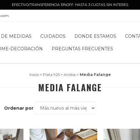
EFECTIVO/TRANSFERENCIA 10%OFF. HASTA 3 CUOTAS SIN INTERES
l.com
 DE MEDIDAS
CUIDADOS
DONDE ESTAMOS
CONT
OME-DECORACIÓN
PREGUNTAS FRECUENTES
Inicio
>
Plata 925
>
Anillos
>
Media Falange
MEDIA FALANGE
Ordenar por