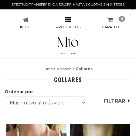
EFECTIVO/TRANSFERENCIA 10%OFF. HASTA 3 CUOTAS SIN INTERES
COLLARES
0
INICIO
PRODUCTOS
CARRITO
Inicio
>
Aleacion
>
Collares
COLLARES
Ordenar por
FILTRAR