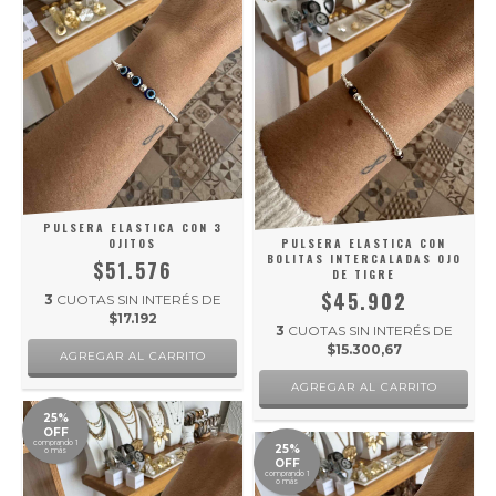
PULSERA ELASTICA CON 3
OJITOS
PULSERA ELASTICA CON
BOLITAS INTERCALADAS OJO
$51.576
DE TIGRE
$45.902
3
CUOTAS SIN INTERÉS DE
$17.192
3
CUOTAS SIN INTERÉS DE
$15.300,67
25%
OFF
comprando 1
25%
o más
OFF
comprando 1
o más