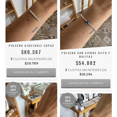
PULSERA AJUSTABLE COPAX
$80.367
PULSERA CON CIERRE OJITO Y
BOLITAS
3
CUOTAS SIN INTERÉS DE
$54.882
$26.789
3
CUOTAS SIN INTERÉS DE
$18.294
25%
OFF
comprando 1
o más
25%
OFF
comprando 1
o más