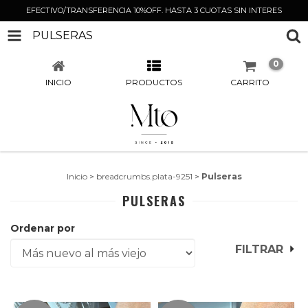
EFECTIVO/TRANSFERENCIA 10%OFF. HASTA 3 CUOTAS SIN INTERES
PULSERAS
0
INICIO
PRODUCTOS
CARRITO
Inicio
>
breadcrumbs.plata-9251
>
Pulseras
PULSERAS
Ordenar por
FILTRAR