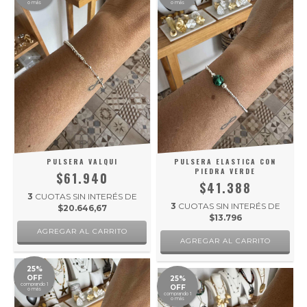
o más
o más
PULSERA VALQUI
PULSERA ELASTICA CON
PIEDRA VERDE
$61.940
$41.388
3
CUOTAS SIN INTERÉS DE
3
CUOTAS SIN INTERÉS DE
$20.646,67
$13.796
25%
OFF
25%
comprando 1
OFF
o más
comprando 1
o más