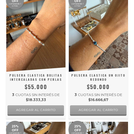
OFF
OFF
comprando 1
comprando 1
o más
o más
PULSERA ELASTICA BOLITAS
PULSERA ELASTICA UN OJITO
INTERCALADAS CON PERLAS
REDONDO
$55.000
$50.000
3
CUOTAS SIN INTERÉS DE
3
CUOTAS SIN INTERÉS DE
$18.333,33
$16.666,67
25%
25%
OFF
OFF
comprando 1
comprando 1