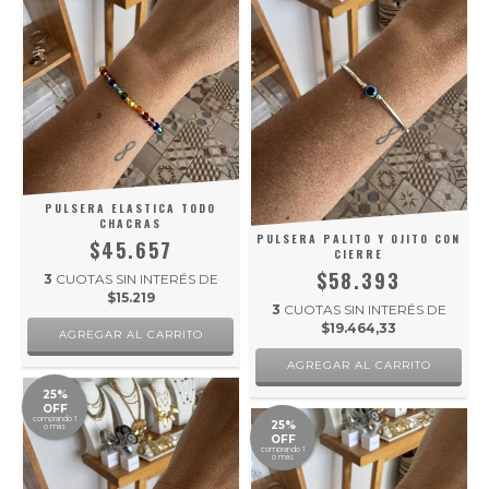
PULSERA ELASTICA TODO
CHACRAS
PULSERA PALITO Y OJITO CON
$45.657
CIERRE
$58.393
3
CUOTAS SIN INTERÉS DE
$15.219
3
CUOTAS SIN INTERÉS DE
$19.464,33
25%
OFF
comprando 1
25%
o más
OFF
comprando 1
o más