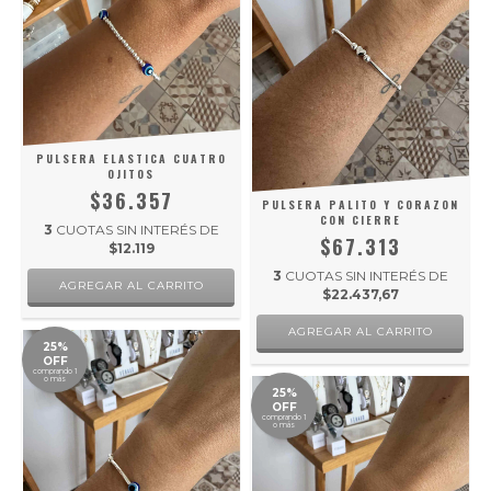
PULSERA ELASTICA CUATRO
OJITOS
$36.357
PULSERA PALITO Y CORAZON
CON CIERRE
3
CUOTAS SIN INTERÉS DE
$67.313
$12.119
3
CUOTAS SIN INTERÉS DE
$22.437,67
25%
OFF
comprando 1
o más
25%
OFF
comprando 1
o más