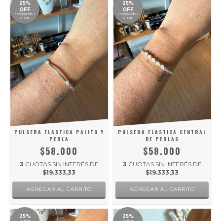
25%
25%
OFF
OFF
comprando 1
comprando 1
o más
o más
PULSERA ELASTICA PALITO Y
PULSERA ELASTICA CENTRAL
PERLA
DE PERLAS
$58.000
$58.000
3
CUOTAS SIN INTERÉS DE
3
CUOTAS SIN INTERÉS DE
$19.333,33
$19.333,33
25%
25%