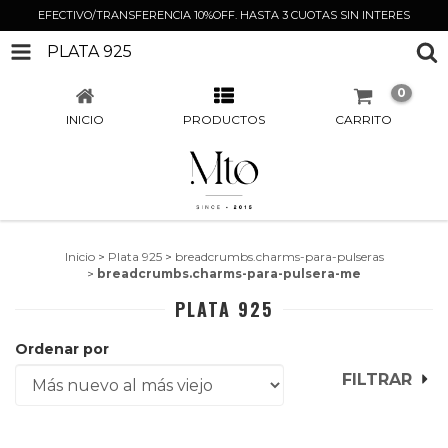
EFECTIVO/TRANSFERENCIA 10%OFF. HASTA 3 CUOTAS SIN INTERES
PLATA 925
0
INICIO
PRODUCTOS
CARRITO
Inicio
>
Plata 925
>
breadcrumbs.charms-para-pulseras
>
breadcrumbs.charms-para-pulsera-me
PLATA 925
Ordenar por
FILTRAR