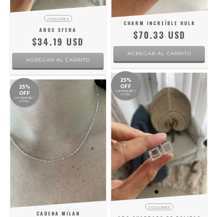
2 COLORES
CHARM INCREÍBLE HULK
AROS SFERA
$70.33 USD
$34.19 USD
AGREGAR AL CARRITO
25%
OFF
25%
comprando 1
OFF
o más
comprando 1
o más
2 COLORES
CADENA MILAN