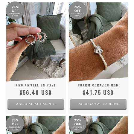
25%
25%
OFF
OFF
comprando 1
comprando 1
o más
o más
ARO AMSTEL EN PAVE
CHARM CORAZON MOM
$56.48 USD
$41.75 USD
25%
25%
OFF
OFF
comprando 1
comprando 1
o más
o más