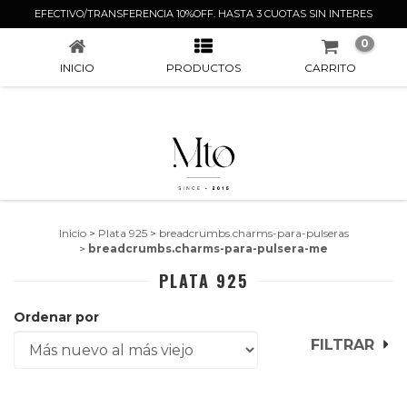
PLATA 925
EFECTIVO/TRANSFERENCIA 10%OFF. HASTA 3 CUOTAS SIN INTERES
0
INICIO
PRODUCTOS
CARRITO
Inicio
>
Plata 925
>
breadcrumbs.charms-para-pulseras
>
breadcrumbs.charms-para-pulsera-me
PLATA 925
Ordenar por
FILTRAR