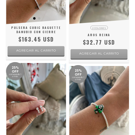
PULSERA CUBIC BAGUETTE
2 COLORES
DANUBIO CON CIERRE
AROS REINA
$163.45 USD
$32.77 USD
AGREGAR AL CARRITO
AGREGAR AL CARRITO
25%
25%
OFF
OFF
comprando 1
o más
comprando 1
o más