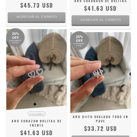
ARO CUADRADO DE BOLITAS
$45.73 USD
$41.63 USD
AGREGAR AL CARRITO
AGREGAR AL CARRITO
25%
25%
OFF
OFF
comprando 1
o más
comprando 1
o más
2 COLORES
ARO OJITO OVALADO TODO EN
ARO CORAZON BOLITAS DE
PAVE
FRENTE
$33.72 USD
$41.63 USD