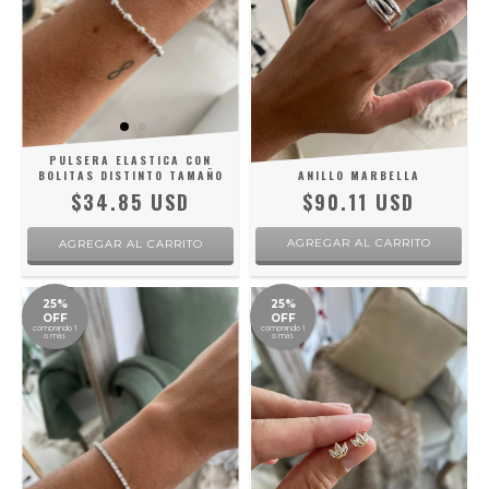
PULSERA ELASTICA CON
BOLITAS DISTINTO TAMAÑO
ANILLO MARBELLA
$34.85 USD
$90.11 USD
AGREGAR AL CARRITO
25%
25%
OFF
OFF
comprando 1
comprando 1
o más
o más