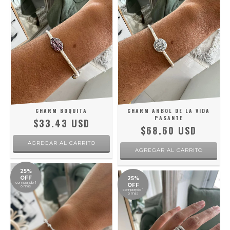
CHARM BOQUITA
CHARM ARBOL DE LA VIDA
PASANTE
$33.43 USD
$68.60 USD
25%
OFF
25%
comprando 1
OFF
o más
comprando 1
o más