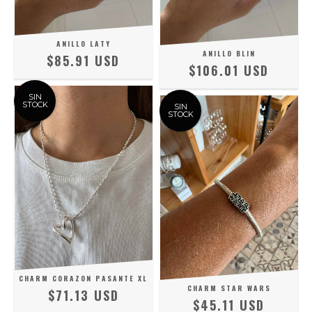
ANILLO LATY
ANILLO BLIN
$85.91 USD
$106.01 USD
SIN
STOCK
SIN
STOCK
CHARM CORAZON PASANTE XL
CHARM STAR WARS
$71.13 USD
$45.11 USD