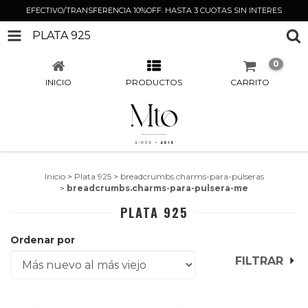
EFECTIVO/TRANSFERENCIA 10%OFF. HASTA 3 CUOTAS SIN INTERES
PLATA 925
0
INICIO
PRODUCTOS
CARRITO
Inicio
>
Plata 925
>
breadcrumbs.charms-para-pulseras
>
breadcrumbs.charms-para-pulsera-me
PLATA 925
Ordenar por
FILTRAR