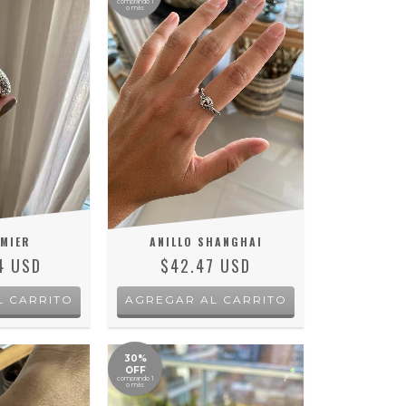
comprando 1
o más
MIER
ANILLO SHANGHAI
4 USD
$42.47 USD
AGREGAR AL CARRITO
30%
OFF
comprando 1
o más