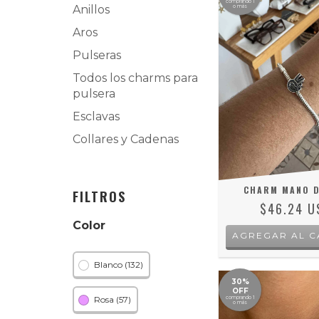
comprando 1
Anillos
o más
Aros
Pulseras
Todos los charms para
pulsera
Esclavas
Collares y Cadenas
CHARM MANO D
FILTROS
$46.24 U
Color
AGREGAR AL C
Blanco (132)
30%
OFF
Rosa (57)
comprando 1
o más