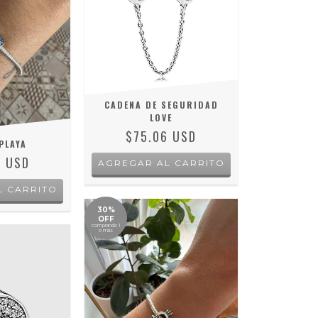
CADENA DE SEGURIDAD
LOVE
$75.06 USD
PLAYA
4 USD
AGREGAR AL CARRITO
L CARRITO
30%
OFF
comprando 1
o más