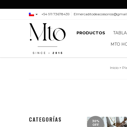
+54 911 73678439
Elmercaditodeaccesorios@gmai
PRODUCTOS
TABLA
MTO H
Inicio
>
Pl
CATEGORÍAS
30%
OFF