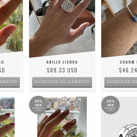
RU
ANILLO LISBOA
CHARM 
SD
$89.33 USD
$46.2
ARRITO
AGREGAR AL CARRITO
AGREGAR A
30%
30%
OFF
OFF
comprando 1
comprando 1
o más
o más