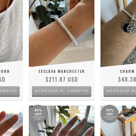
CORN
ESCLAVA MANCHESTER
CHARM 
SD
$211.87 USD
$48.3
ARRITO
AGREGAR A
30%
30%
OFF
OFF
comprando 1
comprando 1
o más
o más