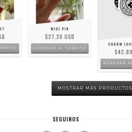
VET
MIDI PIN
SD
$27.20 USD
CHARM LOV
ARRITO
$42.8
AGREGAR A
MOSTRAR MÁS PRODUCTO
SEGUINOS