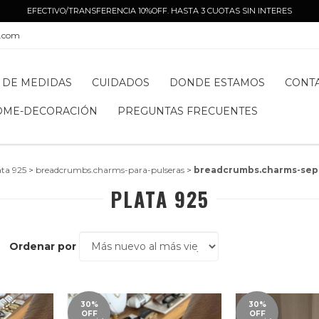
EFECTIVO/TRANSFERENCIA 10%OFF. HASTA 3 CUOTAS SIN INTERES
l.com
 DE MEDIDAS
CUIDADOS
DONDE ESTAMOS
CONT
OME-DECORACIÓN
PREGUNTAS FRECUENTES
ata 925
>
breadcrumbs.charms-para-pulseras
>
breadcrumbs.charms-sep
PLATA 925
Ordenar por
30%
30%
OFF
OFF