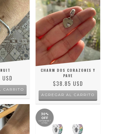
NUIT
CHARM DOS CORAZONES Y
PAVE
8 USD
$38.85 USD
L CARRITO
30%
OFF
comprando 1
o más