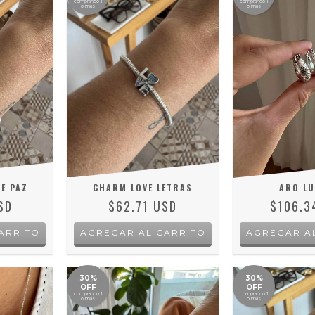
comprando 1
comprando 1
o más
o más
E PAZ
CHARM LOVE LETRAS
ARO LU
SD
$62.71 USD
$106.3
ARRITO
AGREGAR AL CARRITO
30%
30%
OFF
OFF
comprando 1
comprando 1
o más
o más