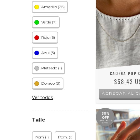
Amarillo (26)
Verde (7)
Rojo (6)
Azul (5)
Plateado (1)
CADENA POP 
$58.42 U
Dorado (3)
AGREGAR AL C
Ver todos
30%
OFF
Talle
comprando 1
o más
17cm (1)
17cm. (1)