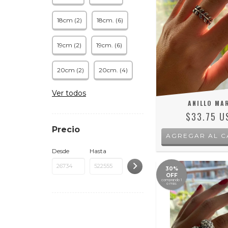
18cm (2)
18cm. (6)
19cm (2)
19cm. (6)
20cm (2)
20cm. (4)
Ver todos
ANILLO MA
$33.75 U
Precio
AGREGAR AL C
Desde
Hasta
30%
OFF
comprando 1
o más