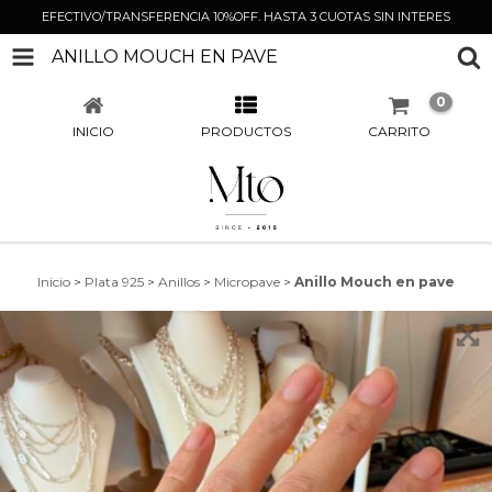
EFECTIVO/TRANSFERENCIA 10%OFF. HASTA 3 CUOTAS SIN INTERES
ANILLO MOUCH EN PAVE
0
INICIO
PRODUCTOS
CARRITO
Inicio
>
Plata 925
>
Anillos
>
Micropave
>
Anillo Mouch en pave