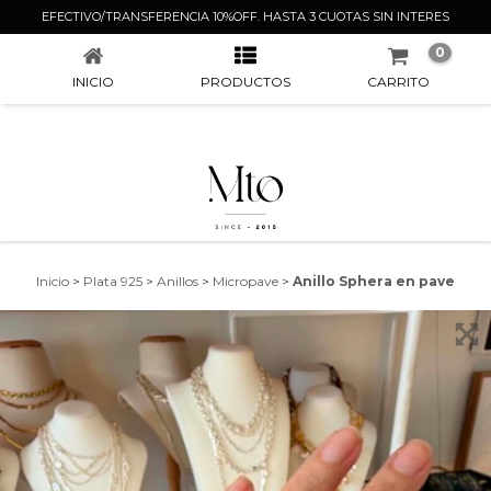
ANILLO SPHERA EN PAVE
EFECTIVO/TRANSFERENCIA 10%OFF. HASTA 3 CUOTAS SIN INTERES
0
INICIO
PRODUCTOS
CARRITO
Inicio
>
Plata 925
>
Anillos
>
Micropave
>
Anillo Sphera en pave