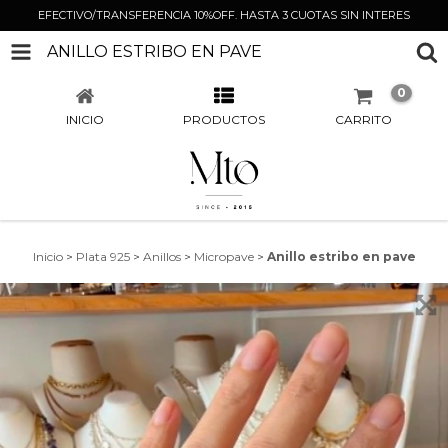
EFECTIVO/TRANSFERENCIA 10%OFF. HASTA 3 CUOTAS SIN INTERES
ANILLO ESTRIBO EN PAVE
0
INICIO
PRODUCTOS
CARRITO
Inicio
>
Plata 925
>
Anillos
>
Micropave
>
Anillo estribo en pave