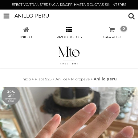
EFECTIVO/TRANSFERENCIA 10%OFF. HASTA 3 CUOTAS SIN INTERES
ANILLO PERU
0
INICIO
PRODUCTOS
CARRITO
Inicio
>
Plata 925
>
Anillos
>
Micropave
>
Anillo peru
30%
OFF
comprando 1
o más