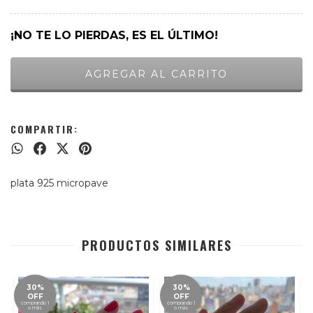
¡NO TE LO PIERDAS, ES EL ÚLTIMO!
COMPARTIR:
plata 925 micropave
PRODUCTOS SIMILARES
30%
30%
OFF
OFF
comprando 1
comprando 1
o más
o más