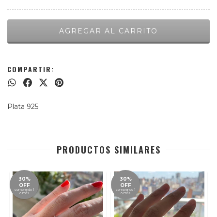
COMPARTIR:
Plata 925
PRODUCTOS SIMILARES
30%
30%
OFF
OFF
comprando 1
comprando 1
o más
o más