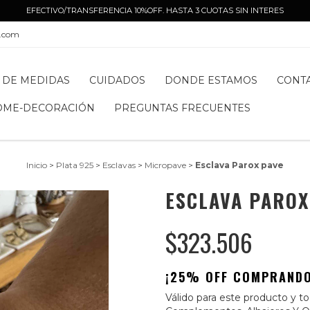
EFECTIVO/TRANSFERENCIA 10%OFF. HASTA 3 CUOTAS SIN INTERES
l.com
 DE MEDIDAS
CUIDADOS
DONDE ESTAMOS
CONT
OME-DECORACIÓN
PREGUNTAS FRECUENTES
Inicio
>
Plata 925
>
Esclavas
>
Micropave
>
Esclava Parox pave
ESCLAVA PAROX
$323.506
¡25% OFF COMPRANDO
Válido para este producto y tod