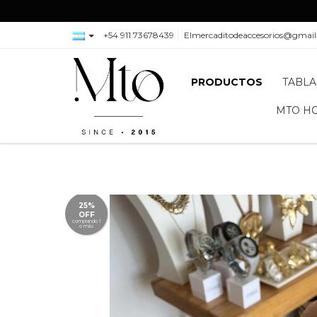
+54 911 73678439
Elmercaditodeaccesorios@gmai
PRODUCTOS
TABLA
MTO H
25%
OFF
comprando 1
o más