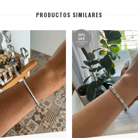
PRODUCTOS SIMILARES
25%
OFF
comprando 1
o más