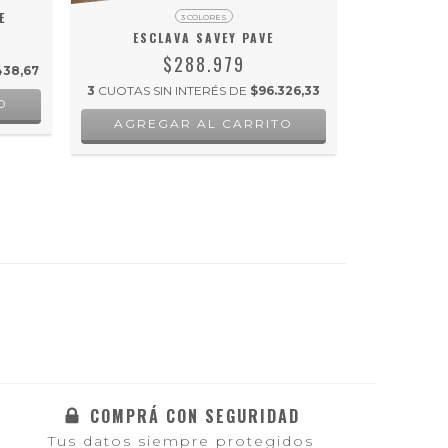
E
E
3 COLORES
ESCLAVA SAVEY PAVE
$288.979
438,67
3
CUOTAS SI
3
CUOTAS SIN INTERÉS DE
$96.326,33
AGREGAR AL CARRITO
COMPRÁ CON SEGURIDAD
Tus datos siempre protegidos