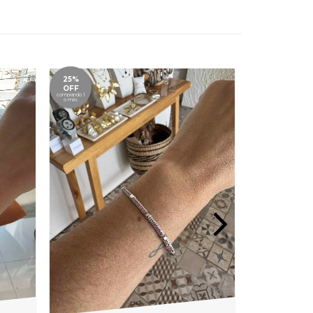
25%
25%
OFF
OFF
comprando 1
comprando 1
o más
o más