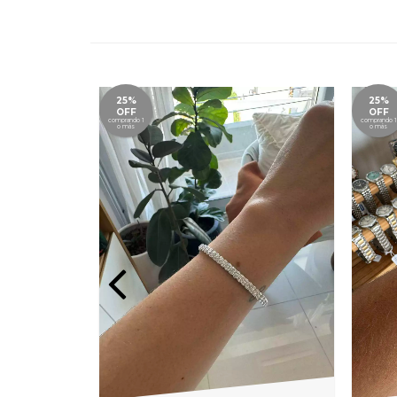
25%
25%
OFF
OFF
comprando 1
comprando 1
o más
o más