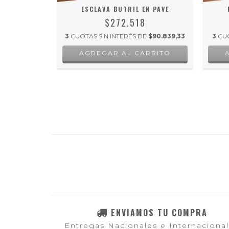
ON PAVE
ESCLAVA BUTRIL EN PAVE
$272.518
 DE
$51.838
3
CUOTAS SIN INTERÉS DE
$90.839,33
3
CUO
ENVIAMOS TU COMPRA
Entregas Nacionales e Internaciona