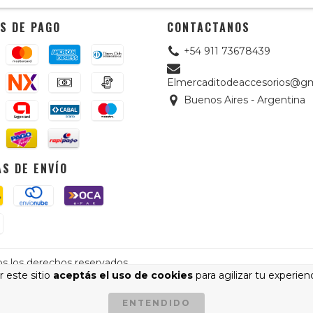
S DE PAGO
CONTACTANOS
+54 911 73678439
Elmercaditodeaccesorios@gm
Buenos Aires - Argentina
S DE ENVÍO
os los derechos reservados.
 este sitio
aceptás el uso de cookies
para agilizar tu experien
cá.
/
Botón de arrepentimiento
ENTENDIDO