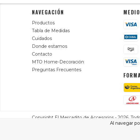
NAVEGACIÓN
MEDIO
Productos
Tabla de Medidas
Cuidados
Donde estamos
Contacto
MTO Home-Decoración
Preguntas Frecuentes
FORMA
Copyright El Mercadito de Accesorios - 2026. Tod
Al navegar por
Defensa de las y los consumidores. Para reclamos
ingresá a