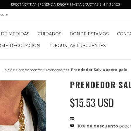
EFECTIVO/TRANSFERENCIA 10%OFF. HASTA 3 CUOTAS SIN INTERES
l.com
 DE MEDIDAS
CUIDADOS
DONDE ESTAMOS
CONT
OME-DECORACIÓN
PREGUNTAS FRECUENTES
Inicio
>
Complementos
>
Prendedores
>
Prendedor Salvia acero gold
PRENDEDOR SAL
$15.53 USD
10% de descuento
pagan