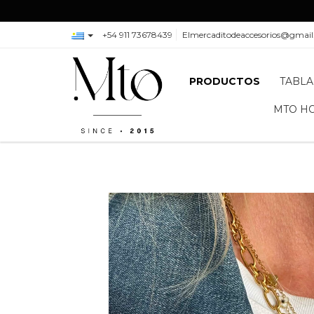
+54 911 73678439
Elmercaditodeaccesorios@gmai
PRODUCTOS
TABLA
MTO H