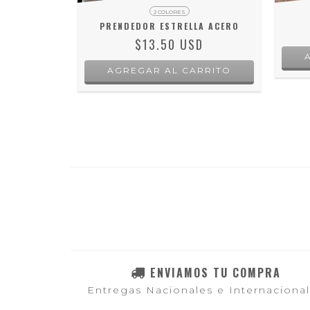
N PERLAS
2 COLORES
PRENDEDOR ESTRELLA ACERO
D
$13.50 USD
AGREGAR AL CARRITO
ENVIAMOS TU COMPRA
Entregas Nacionales e Internaciona