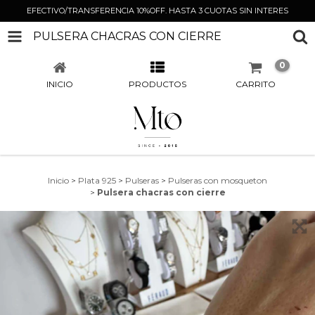
EFECTIVO/TRANSFERENCIA 10%OFF. HASTA 3 CUOTAS SIN INTERES
PULSERA CHACRAS CON CIERRE
0
INICIO
PRODUCTOS
CARRITO
Inicio
>
Plata 925
>
Pulseras
>
Pulseras con mosqueton
>
Pulsera chacras con cierre