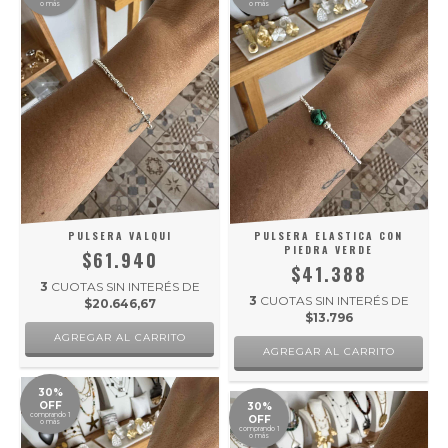
o más
o más
PULSERA VALQUI
PULSERA ELASTICA CON
PIEDRA VERDE
$61.940
$41.388
3
CUOTAS SIN INTERÉS DE
3
CUOTAS SIN INTERÉS DE
$20.646,67
$13.796
30%
OFF
30%
comprando 1
OFF
o más
comprando 1
o más