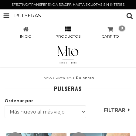
EFECTIVO/TRANSFERENCIA 10%OFF. HASTA 3 CUOTAS SIN INTERES
PULSERAS
0
INICIO
PRODUCTOS
CARRITO
Inicio
>
Plata 925
>
Pulseras
PULSERAS
Ordenar por
FILTRAR