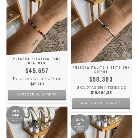
PULSERA ELASTICA TODO
CHACRAS
PULSERA PALITO Y OJITO CON
$45.657
CIERRE
$58.393
3
CUOTAS SIN INTERÉS DE
$15.219
3
CUOTAS SIN INTERÉS DE
$19.464,33
30%
OFF
comprando 1
30%
o más
OFF
comprando 1
o más