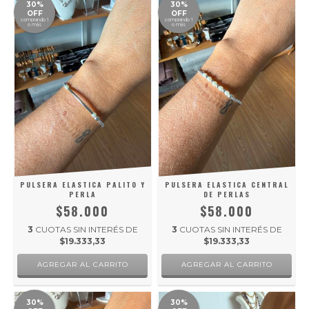
30%
30%
OFF
OFF
comprando 1
comprando 1
o más
o más
PULSERA ELASTICA PALITO Y
PULSERA ELASTICA CENTRAL
PERLA
DE PERLAS
$58.000
$58.000
3
CUOTAS SIN INTERÉS DE
3
CUOTAS SIN INTERÉS DE
$19.333,33
$19.333,33
30%
30%