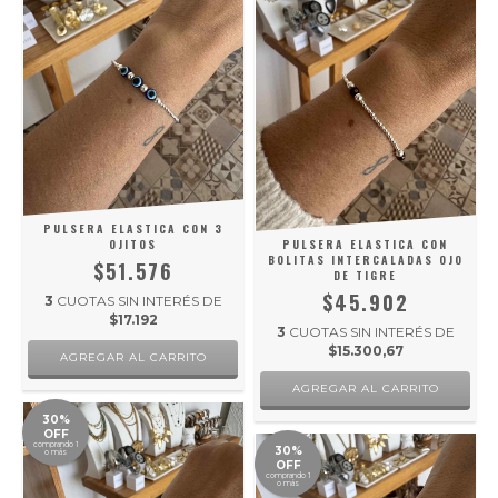
PULSERA ELASTICA CON 3
OJITOS
PULSERA ELASTICA CON
BOLITAS INTERCALADAS OJO
$51.576
DE TIGRE
$45.902
3
CUOTAS SIN INTERÉS DE
$17.192
3
CUOTAS SIN INTERÉS DE
$15.300,67
30%
OFF
comprando 1
30%
o más
OFF
comprando 1
o más