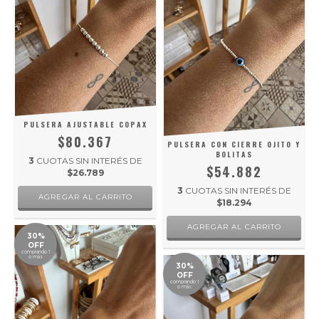
PULSERA AJUSTABLE COPAX
$80.367
PULSERA CON CIERRE OJITO Y
BOLITAS
3
CUOTAS SIN INTERÉS DE
$54.882
$26.789
3
CUOTAS SIN INTERÉS DE
$18.294
30%
OFF
comprando 1
o más
30%
OFF
comprando 1
o más