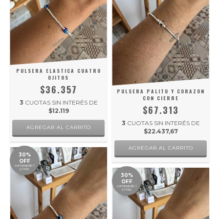
PULSERA ELASTICA CUATRO
OJITOS
$36.357
PULSERA PALITO Y CORAZON
CON CIERRE
3
CUOTAS SIN INTERÉS DE
$67.313
$12.119
3
CUOTAS SIN INTERÉS DE
$22.437,67
30%
OFF
comprando 1
o más
30%
OFF
comprando 1
o más