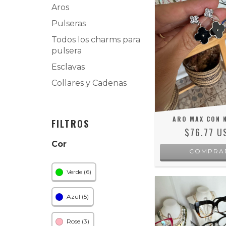
Aros
Pulseras
Todos los charms para
pulsera
Esclavas
Collares y Cadenas
ARO MAX CON 
FILTROS
$76.77 U
Cor
Verde (6)
Azul (5)
Rose (3)