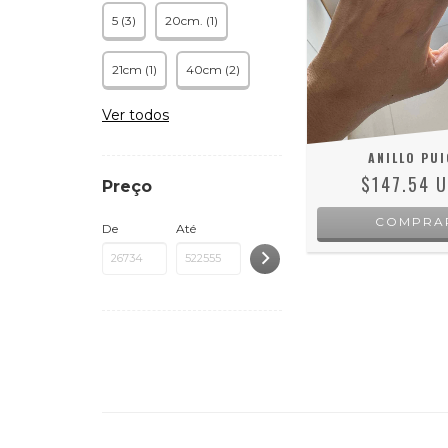
5 (3)
20cm. (1)
21cm (1)
40cm (2)
Ver todos
ANILLO PUI
$147.54 
Preço
COMPRA
De
Até