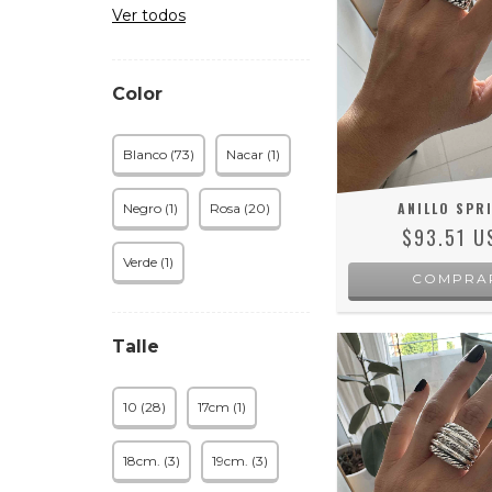
Ver todos
Color
Blanco (73)
Nacar (1)
ANILLO SPR
Negro (1)
Rosa (20)
$93.51 U
Verde (1)
COMPRA
Talle
10 (28)
17cm (1)
18cm. (3)
19cm. (3)