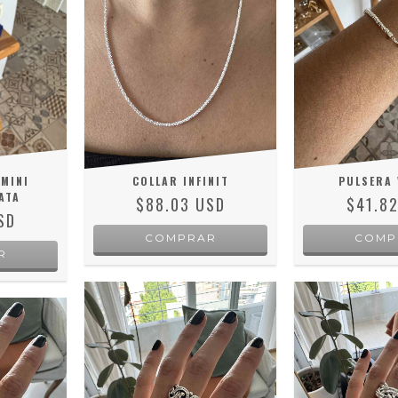
MINI
COLLAR INFINIT
PULSERA 
ATA
$88.03 USD
$41.8
SD
COMPRAR