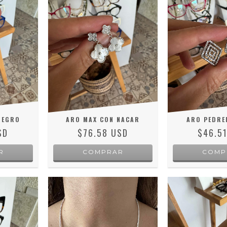
NEGRO
ARO MAX CON NACAR
ARO PEDRE
SD
$76.58 USD
$46.5