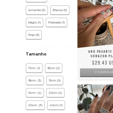
Amarillo (3)
Blanco (5)
Negro (1)
Plateado (1)
Rojo (6)
ARO PASANTE 
Tamanho
CORAZON PL
$29.43 U
17cm. (1)
18cm (2)
18cm. (3)
19cm (3)
19cm. (4)
20cm (2)
20cm. (3)
40cm (1)