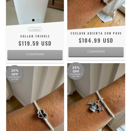
2 CORES
ESCLAVA ABIERTA CON PAVE
COLLAR FRIVOLE
$104.99 USD
$119.59 USD
COMPRAR
20%
20%
OFF
OFF
comprando 1
ou mais
comprando 1
ou mais