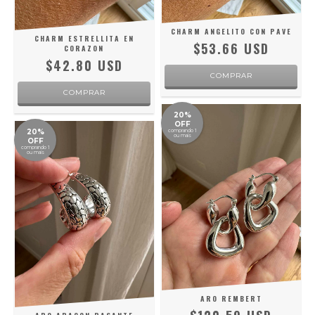
CHARM ANGELITO CON PAVE
CHARM ESTRELLITA EN
$53.66 USD
CORAZON
$42.80 USD
20%
OFF
20%
comprando 1
ou mais
OFF
comprando 1
ou mais
ARO REMBERT