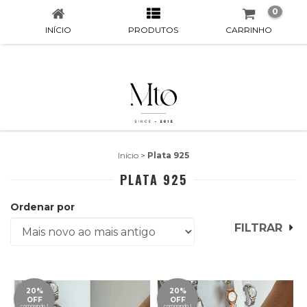
0
INÍCIO
PRODUTOS
CARRINHO
Início
>
Plata 925
PLATA 925
Ordenar por
FILTRAR
20%
20%
OFF
OFF
comprando 1
comprando 1