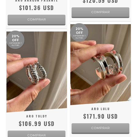
$120.59 USD
ARO ARAGON PASANTE
$101.36 USD
20%
OFF
20%
comprando 1
ou mais
OFF
comprando 1
ou mais
ARO LULU
$171.90 USD
ARO TOLDY
$106.99 USD