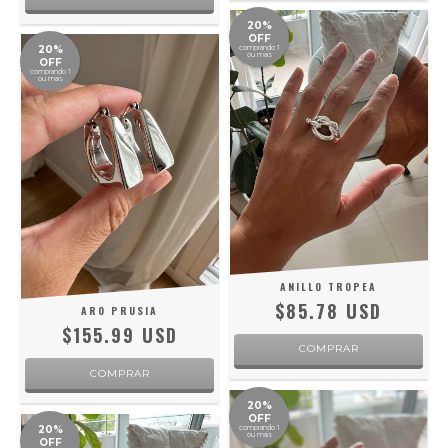
20%
OFF
20%
comprando 1
ou mais
OFF
comprando 1
ou mais
ANILLO TROPEA
$85.78 USD
ARO PRUSIA
$155.99 USD
COMPRAR
20%
OFF
20%
comprando 1
ou mais
OFF