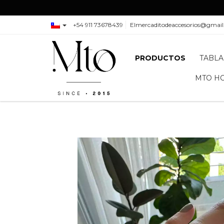
+54 911 73678439
Elmercaditodeaccesorios@gmai
PRODUCTOS
TABLA
MTO H