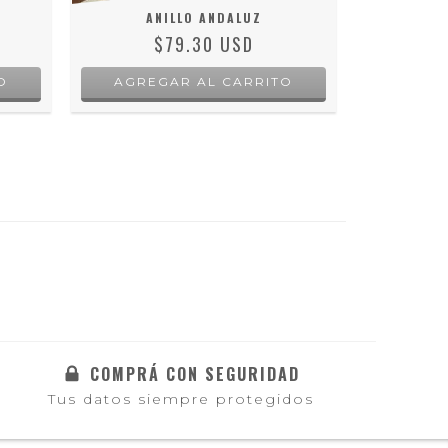
ANILLO ANDALUZ
ANILL
$79.30 USD
$
O
AGREGAR AL CARRITO
AGRE
COMPRÁ CON SEGURIDAD
Tus datos siempre protegidos