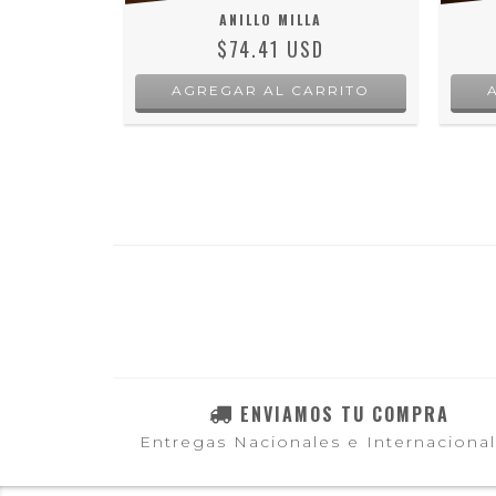
T
ANILLO MILLA
D
$74.41 USD
RRITO
AGREGAR AL CARRITO
ENVIAMOS TU COMPRA
Entregas Nacionales e Internaciona