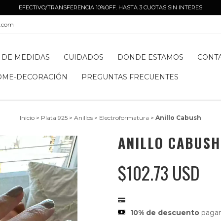
EFECTIVO/TRANSFERENCIA 10%OFF. HASTA 3 CUOTAS SIN INTERES
l.com
 DE MEDIDAS
CUIDADOS
DONDE ESTAMOS
CONT
OME-DECORACIÓN
PREGUNTAS FRECUENTES
Inicio
>
Plata 925
>
Anillos
>
Electroformatura
>
Anillo Cabush
ANILLO CABUSH
$102.73 USD
10% de descuento
pagan