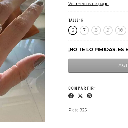
Ver medios de pago
TALLE:
6
6
7
8
9
10
¡NO TE LO PIERDAS, ES 
COMPARTIR:
Plata 925