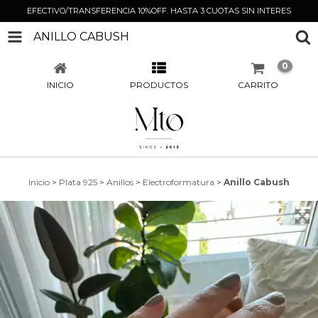
EFECTIVO/TRANSFERENCIA 10%OFF. HASTA 3 CUOTAS SIN INTERES
ANILLO CABUSH
0
INICIO
PRODUCTOS
CARRITO
Inicio
>
Plata 925
>
Anillos
>
Electroformatura
>
Anillo Cabush