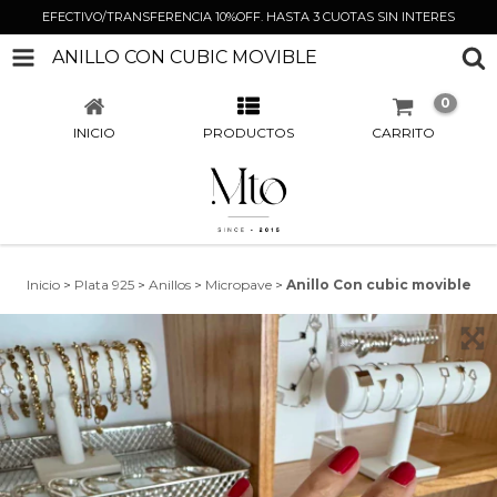
EFECTIVO/TRANSFERENCIA 10%OFF. HASTA 3 CUOTAS SIN INTERES
ANILLO CON CUBIC MOVIBLE
0
INICIO
PRODUCTOS
CARRITO
Inicio
>
Plata 925
>
Anillos
>
Micropave
>
Anillo Con cubic movible