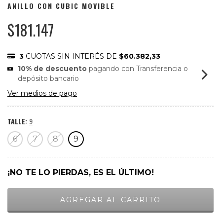
ANILLO CON CUBIC MOVIBLE
$181.147
3
CUOTAS SIN INTERÉS DE
$60.382,33
10% de descuento
pagando con Transferencia o
depósito bancario
Ver medios de pago
TALLE:
9
6
7
8
9
¡NO TE LO PIERDAS, ES EL ÚLTIMO!