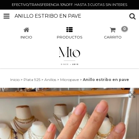
EFECTIVO/TRANSFERENCIA 10%OFF. HASTA 3 CUOTAS SIN INTERES
ANILLO ESTRIBO EN PAVE
0
INICIO
PRODUCTOS
CARRITO
Inicio
>
Plata 925
>
Anillos
>
Micropave
>
Anillo estribo en pave