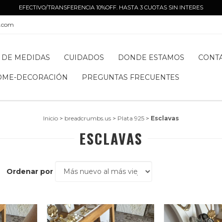
EFECTIVO/TRANSFERENCIA 10%OFF. HASTA 3 CUOTAS SIN INTERES
l.com
 DE MEDIDAS
CUIDADOS
DONDE ESTAMOS
CONT
OME-DECORACIÓN
PREGUNTAS FRECUENTES
Inicio
>
breadcrumbs.us
>
Plata 925
>
Esclavas
ESCLAVAS
Ordenar por