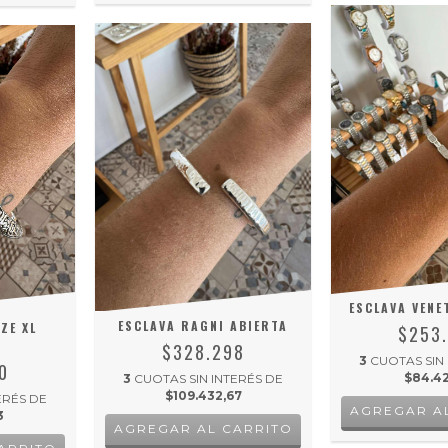
ESCLAVA VENE
ESCLAVA RAGNI ABIERTA
ZE XL
$253
$328.298
3
CUOTAS SIN
0
$84.42
3
CUOTAS SIN INTERÉS DE
$109.432,67
ERÉS DE
3