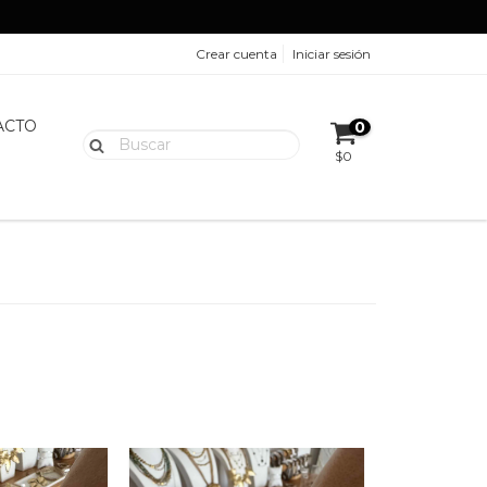
Crear cuenta
Iniciar sesión
ACTO
0
$0