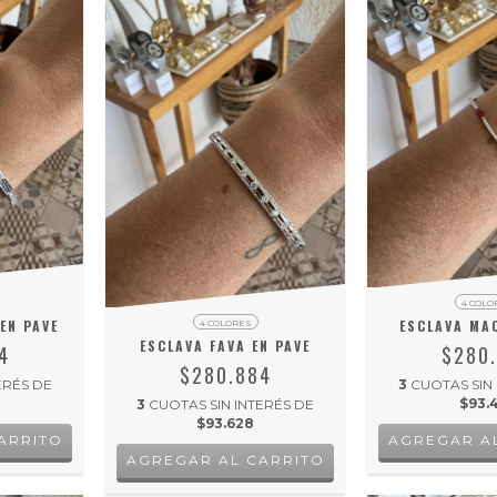
4 COLO
EN PAVE
ESCLAVA MAC
4 COLORES
ESCLAVA FAVA EN PAVE
4
$280
$280.884
ERÉS DE
3
CUOTAS SIN
$93.
3
CUOTAS SIN INTERÉS DE
$93.628
ARRITO
AGREGAR A
AGREGAR AL CARRITO