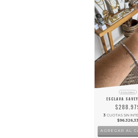
3 COLORES
ESCLAVA SAVEY
$288.97
3
CUOTAS SIN INT
$96.326,3
AGREGAR AL C