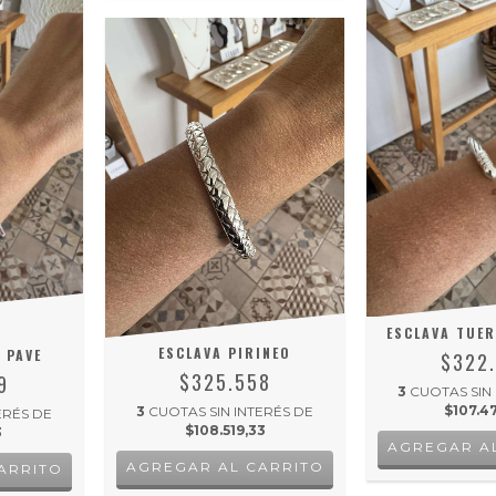
ESCLAVA TUER
ESCLAVA PIRINEO
 PAVE
$322
$325.558
9
3
CUOTAS SIN
$107.4
3
CUOTAS SIN INTERÉS DE
ERÉS DE
$108.519,33
3
ARRITO