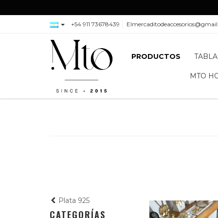
+54 911 73678439
Elmercaditodeaccesorios@gmai
PRODUCTOS
TABLA
MTO H
Plata 925
CATEGORÍAS