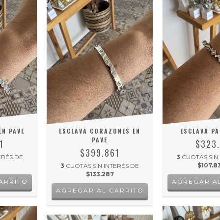
EN PAVE
ESCLAVA CORAZONES EN
ESCLAVA PA
PAVE
1
$323
$399.861
ERÉS DE
3
CUOTAS SIN
$107.8
3
CUOTAS SIN INTERÉS DE
$133.287