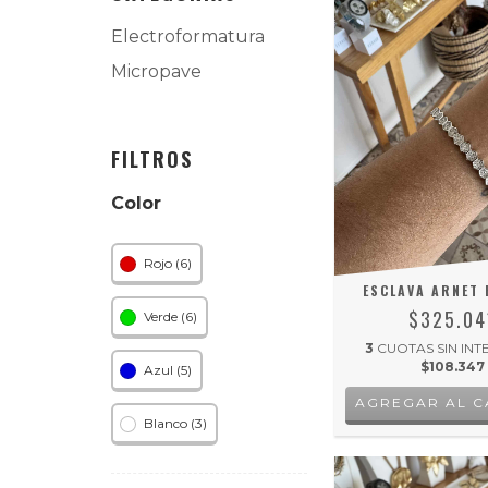
Electroformatura
Micropave
FILTROS
Color
Rojo (6)
ESCLAVA ARNET 
$325.04
Verde (6)
3
CUOTAS SIN INT
$108.347
Azul (5)
Blanco (3)