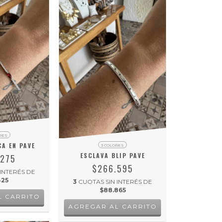
RES
A EN PAVE
3 COLORES
ESCLAVA BLIP PAVE
.275
$266.595
 INTERÉS DE
425
3
CUOTAS SIN INTERÉS DE
$88.865
L CARRITO
AGREGAR AL CARRITO