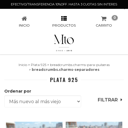
EFECTIVO/TRANSFERENCIA 10%OFF. HASTA 3 CUOTAS SIN INTERES
PLATA 925
0
INICIO
PRODUCTOS
CARRITO
Inicio
>
Plata 925
>
breadcrumbs.charms-para-pulseras
>
breadcrumbs.charms-separadores
PLATA 925
Ordenar por
FILTRAR