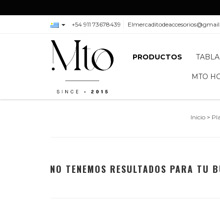
+54 911 73678439
Elmercaditodeaccesorios@gmai
PRODUCTOS
TABLA
MTO H
Inicio
>
Pl
NO TENEMOS RESULTADOS PARA TU B