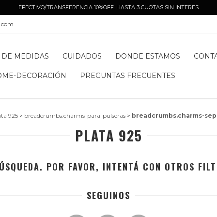
EFECTIVO/TRANSFERENCIA 10%OFF. HASTA 3 CUOTAS SIN INTERES
l.com
 DE MEDIDAS
CUIDADOS
DONDE ESTAMOS
CONT
OME-DECORACIÓN
PREGUNTAS FRECUENTES
ata 925
>
breadcrumbs.charms-para-pulseras
>
breadcrumbs.charms-sep
PLATA 925
ÚSQUEDA. POR FAVOR, INTENTÁ CON OTROS FILT
SEGUINOS