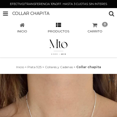
EFECTIVO/TRANSFERENCIA 10%OFF. HASTA 3 CUOTAS SIN INTERES
COLLAR CHAPITA
0
INICIO
PRODUCTOS
CARRITO
Inicio
>
Plata 925
>
Collares y Cadenas
>
Collar chapita