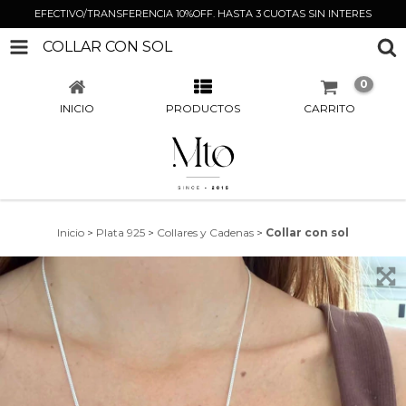
EFECTIVO/TRANSFERENCIA 10%OFF. HASTA 3 CUOTAS SIN INTERES
COLLAR CON SOL
0
INICIO
PRODUCTOS
CARRITO
Inicio
>
Plata 925
>
Collares y Cadenas
>
Collar con sol