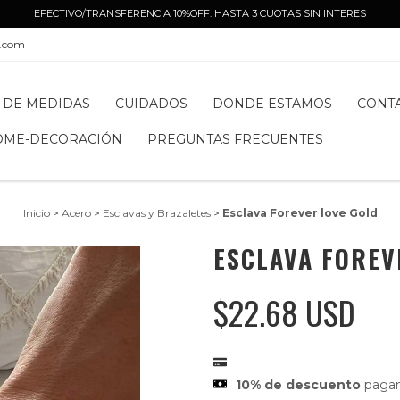
EFECTIVO/TRANSFERENCIA 10%OFF. HASTA 3 CUOTAS SIN INTERES
l.com
 DE MEDIDAS
CUIDADOS
DONDE ESTAMOS
CONT
OME-DECORACIÓN
PREGUNTAS FRECUENTES
Inicio
>
Acero
>
Esclavas y Brazaletes
>
Esclava Forever love Gold
ESCLAVA FOREV
$22.68 USD
10% de descuento
pagan