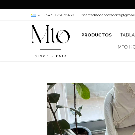
+54 911 73678439
Elmercaditodeaccesorios@gmai
PRODUCTOS
TABLA
MTO H