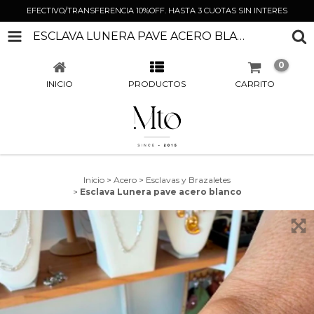
EFECTIVO/TRANSFERENCIA 10%OFF. HASTA 3 CUOTAS SIN INTERES
ESCLAVA LUNERA PAVE ACERO BLANCO
0
INICIO
PRODUCTOS
CARRITO
Inicio
>
Acero
>
Esclavas y Brazaletes
>
Esclava Lunera pave acero blanco