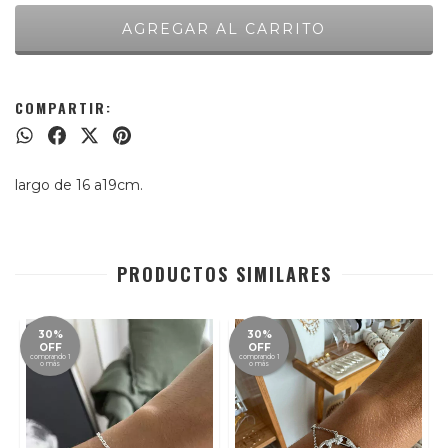
COMPARTIR:
largo de 16 a19cm.
PRODUCTOS SIMILARES
30%
30%
OFF
OFF
comprando 1
comprando 1
o más
o más