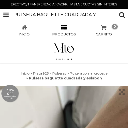
EFECTIVO/TRANSFERENCIA 10%OFF. HASTA 3 CUOTAS SIN INTERES
PULSERA BAGUETTE CUADRADA Y ESLABON
0
INICIO
PRODUCTOS
CARRITO
Inicio
>
Plata 925
>
Pulseras
>
Pulsera con micropave
>
Pulsera baguette cuadrada y eslabon
30%
OFF
comprando 1
o más