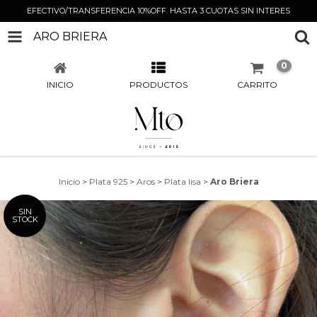
EFECTIVO/TRANSFERENCIA 10%OFF. HASTA 3 CUOTAS SIN INTERES
ARO BRIERA
0
INICIO
PRODUCTOS
CARRITO
Inicio
>
Plata 925
>
Aros
>
Plata lisa
>
Aro Briera
SIN
STOCK