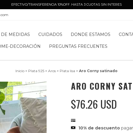
EFECTIVO/TRANSFERENCIA 10%OFF. HASTA 3 CUOTAS SIN INTERES
l.com
 DE MEDIDAS
CUIDADOS
DONDE ESTAMOS
CONT
OME-DECORACIÓN
PREGUNTAS FRECUENTES
Inicio
>
Plata 925
>
Aros
>
Plata lisa
>
Aro Corny satinado
ARO CORNY SAT
$76.26 USD
10% de descuento
pagan