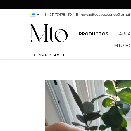
+54 911 73678439
Elmercaditodeaccesorios@gmai
PRODUCTOS
TABLA
MTO H