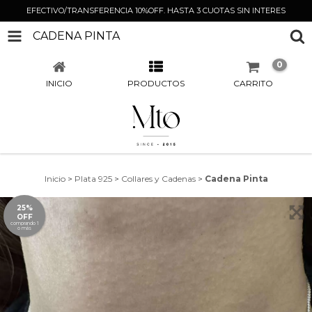
EFECTIVO/TRANSFERENCIA 10%OFF. HASTA 3 CUOTAS SIN INTERES
CADENA PINTA
0
INICIO
PRODUCTOS
CARRITO
Inicio
>
Plata 925
>
Collares y Cadenas
>
Cadena Pinta
25%
OFF
comprando 1
o más