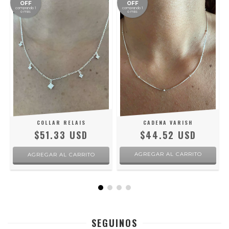
OFF
OFF
comprando 1
comprando 1
o más
o más
COLLAR RELAIS
CADENA VARISH
$51.33 USD
$44.52 USD
AGREGAR AL CARRITO
SEGUINOS