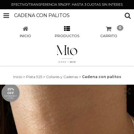
EFECTIVO/TRANSFERENCIA 10%OFF. HASTA 3 CUOTAS SIN INTERES
CADENA CON PALITOS
0
INICIO
PRODUCTOS
CARRITO
Inicio
>
Plata 925
>
Collares y Cadenas
>
Cadena con palitos
25%
OFF
comprando 1
o más