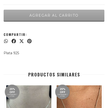
COMPARTIR:
Plata 925
PRODUCTOS SIMILARES
25%
25%
OFF
OFF
comprando 1
comprando 1
o más
o más