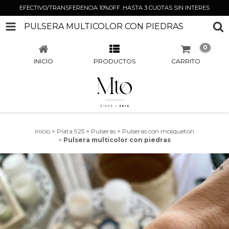
EFECTIVO/TRANSFERENCIA 10%OFF. HASTA 3 CUOTAS SIN INTERES
PULSERA MULTICOLOR CON PIEDRAS
0
INICIO
PRODUCTOS
CARRITO
Inicio
>
Plata 925
>
Pulseras
>
Pulseras con mosqueton
>
Pulsera multicolor con piedras