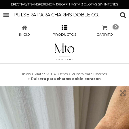
EFECTIVO/TRANSFERENCIA 10%OFF. HASTA 3 CUOTAS SIN INTERES
PULSERA PARA CHARMS DOBLE CORAZON
0
INICIO
PRODUCTOS
CARRITO
Inicio
>
Plata 925
>
Pulseras
>
Pulsera para Charms
>
Pulsera para charms doble corazon