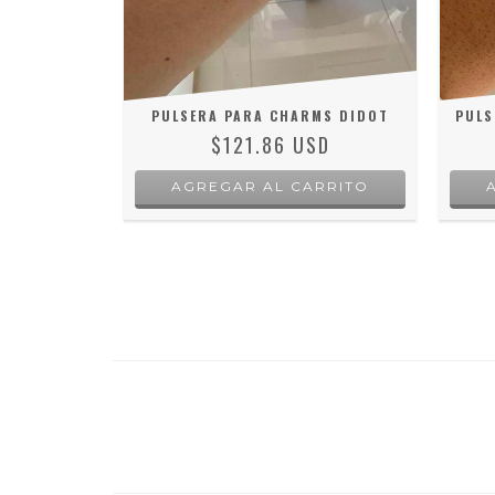
RMS CON
PULSERA PARA CHARMS DIDOT
PULS
$121.86 USD
SD
AGREGAR AL CARRITO