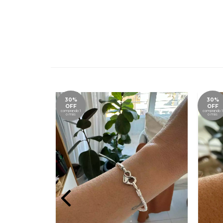
30%
30%
OFF
OFF
comprando 1
comprando 1
o más
o más