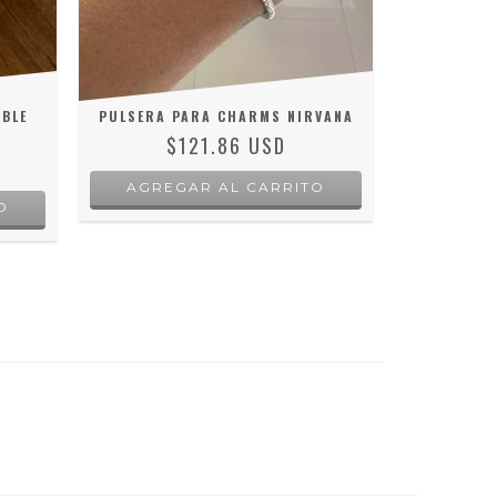
BLE
PULSERA PARA CHARMS NIRVANA
PULS
$121.86 USD
AGREGAR AL CARRITO
O