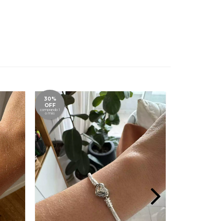
30%
SIN
STOCK
OFF
comprando 1
o más