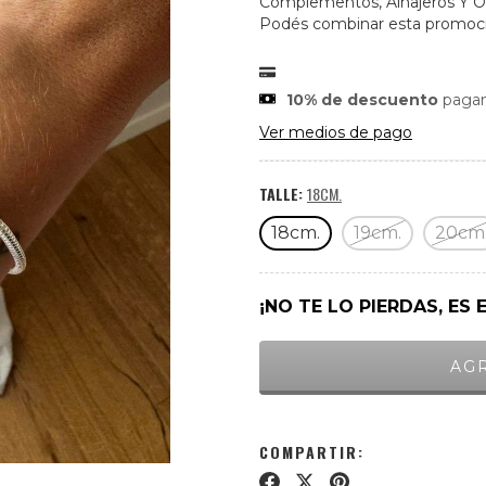
Complementos, Alhajeros Y Or
Podés combinar esta promoció
10% de descuento
pagan
Ver medios de pago
TALLE:
18CM.
18cm.
19cm.
20cm
¡NO TE LO PIERDAS, ES 
COMPARTIR: