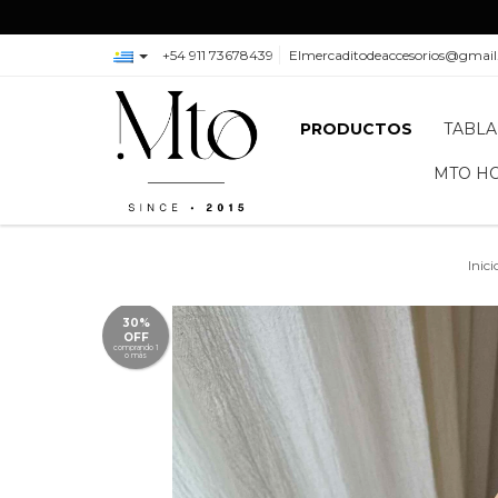
+54 911 73678439
Elmercaditodeaccesorios@gmai
PRODUCTOS
TABLA
MTO H
Inici
30%
OFF
comprando 1
o más