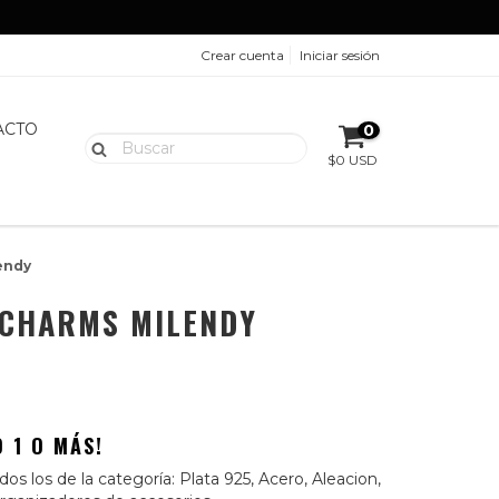
Crear cuenta
Iniciar sesión
ACTO
0
$0 USD
endy
 CHARMS MILENDY
 1 O MÁS!
os los de la categoría: Plata 925, Acero, Aleacion,