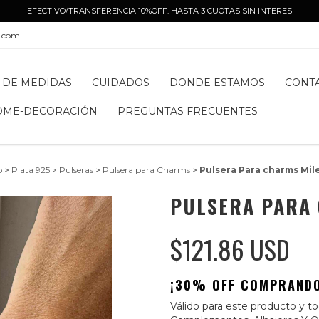
EFECTIVO/TRANSFERENCIA 10%OFF. HASTA 3 CUOTAS SIN INTERES
l.com
 DE MEDIDAS
CUIDADOS
DONDE ESTAMOS
CONT
OME-DECORACIÓN
PREGUNTAS FRECUENTES
o
>
Plata 925
>
Pulseras
>
Pulsera para Charms
>
Pulsera Para charms Mil
PULSERA PARA
$121.86 USD
¡30% OFF COMPRANDO
Válido para este producto y tod