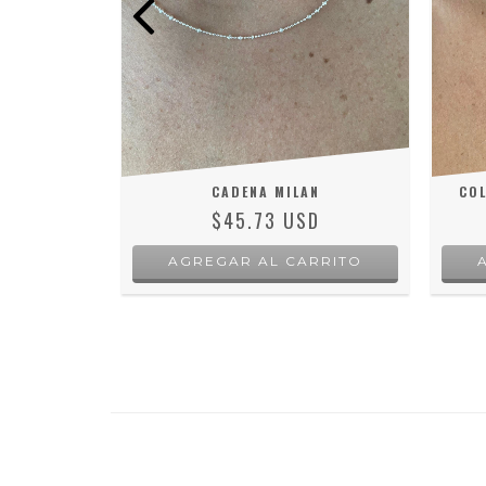
RA
D
RRITO
CADENA MILAN
COL
$45.73 USD
AGREGAR AL CARRITO