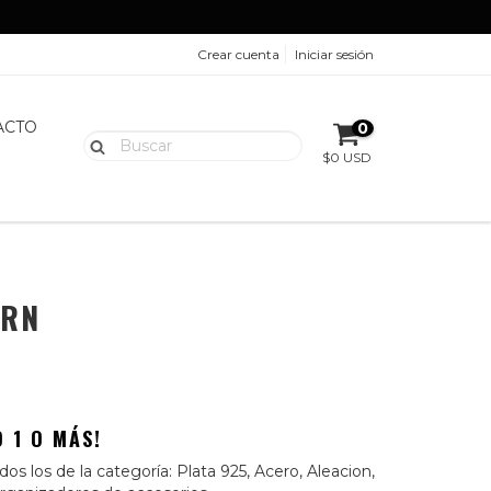
Crear cuenta
Iniciar sesión
ACTO
0
$0 USD
ORN
 1 O MÁS!
os los de la categoría: Plata 925, Acero, Aleacion,