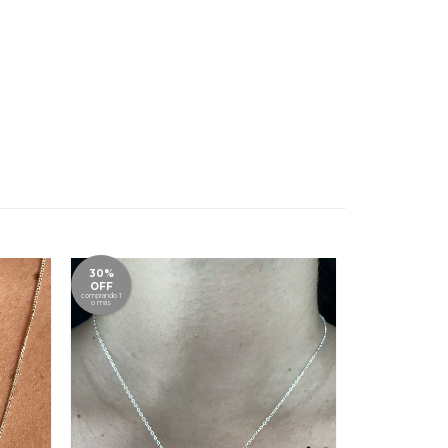
30%
30%
OFF
OFF
comprando 1
comprando 1
o más
o más