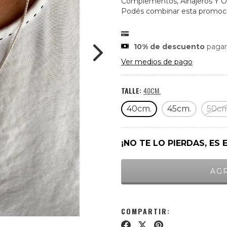
Complementos, Alhajeros Y Or
Podés combinar esta promoció
10% de descuento
pagan
Ver medios de pago
TALLE:
40CM.
40cm.
45cm.
50c
¡NO TE LO PIERDAS, ES 
COMPARTIR: