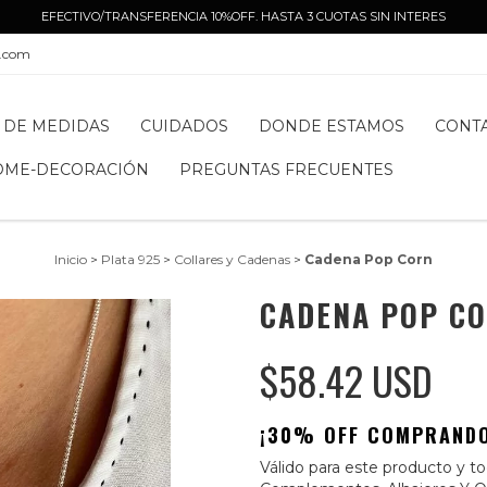
EFECTIVO/TRANSFERENCIA 10%OFF. HASTA 3 CUOTAS SIN INTERES
l.com
 DE MEDIDAS
CUIDADOS
DONDE ESTAMOS
CONT
OME-DECORACIÓN
PREGUNTAS FRECUENTES
Inicio
>
Plata 925
>
Collares y Cadenas
>
Cadena Pop Corn
CADENA POP C
$58.42 USD
¡30% OFF COMPRANDO
Válido para este producto y tod