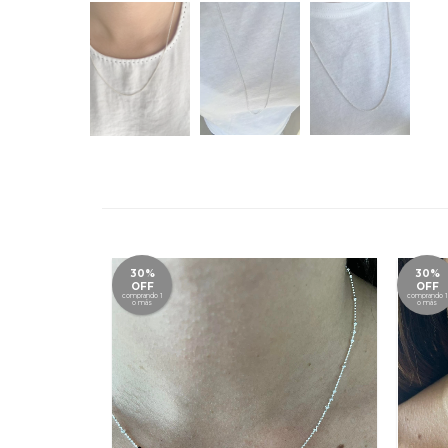
30%
30%
OFF
OFF
comprando 1
comprando 1
o más
o más