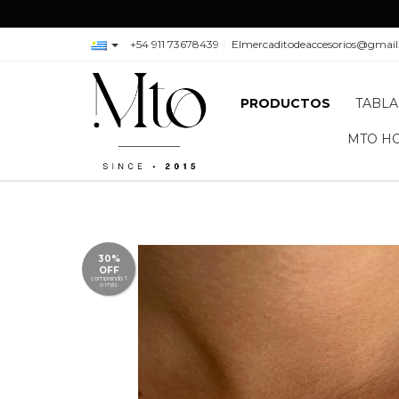
+54 911 73678439
Elmercaditodeaccesorios@gmai
PRODUCTOS
TABLA
MTO H
30%
OFF
comprando 1
o más