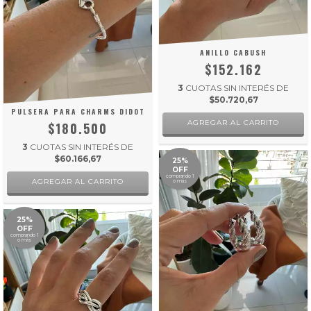
ANILLO CABUSH
$152.162
3
CUOTAS SIN INTERÉS DE
$50.720,67
PULSERA PARA CHARMS DIDOT
AGREGAR AL CARRITO
$180.500
3
CUOTAS SIN INTERÉS DE
$60.166,67
25%
OFF
comprando 1
AGREGAR AL CARRITO
o más
25%
OFF
comprando 1
o más