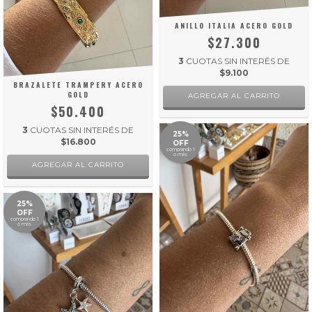
ANILLO ITALIA ACERO GOLD
$27.300
3
CUOTAS SIN INTERÉS DE
$9.100
BRAZALETE TRAMPERY ACERO
GOLD
AGREGAR AL CARRITO
$50.400
3
CUOTAS SIN INTERÉS DE
25%
$16.800
OFF
comprando 1
o más
25%
OFF
comprando 1
o más