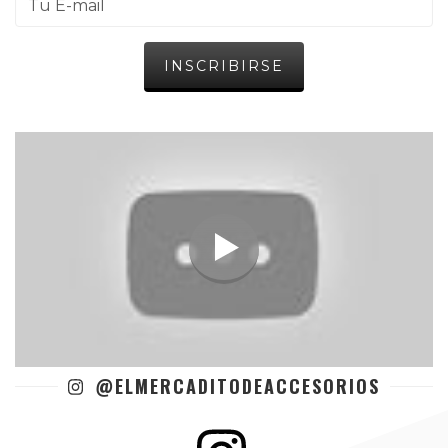
@ELMERCADITODEACCESORIOS