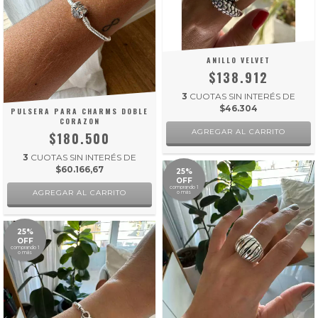
ANILLO VELVET
$138.912
3
CUOTAS SIN INTERÉS DE
$46.304
PULSERA PARA CHARMS DOBLE
CORAZON
AGREGAR AL CARRITO
$180.500
3
CUOTAS SIN INTERÉS DE
$60.166,67
25%
OFF
comprando 1
AGREGAR AL CARRITO
o más
25%
OFF
comprando 1
o más