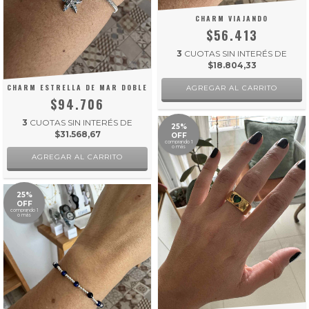
CHARM VIAJANDO
$56.413
3
CUOTAS SIN INTERÉS DE
$18.804,33
CHARM ESTRELLA DE MAR DOBLE
$94.706
3
CUOTAS SIN INTERÉS DE
25%
$31.568,67
OFF
comprando 1
o más
25%
OFF
comprando 1
o más