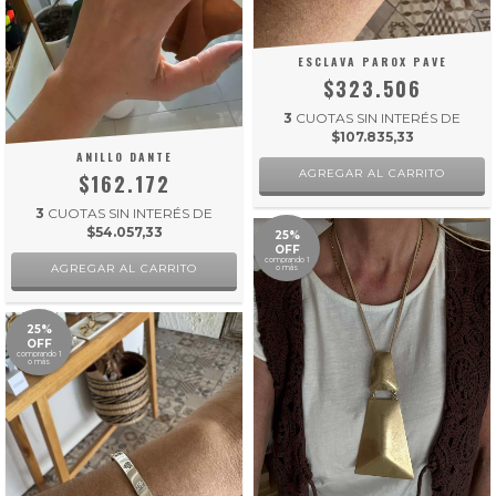
ESCLAVA PAROX PAVE
$323.506
3
CUOTAS SIN INTERÉS DE
$107.835,33
ANILLO DANTE
$162.172
3
CUOTAS SIN INTERÉS DE
$54.057,33
25%
OFF
comprando 1
AGREGAR AL CARRITO
o más
25%
OFF
comprando 1
o más