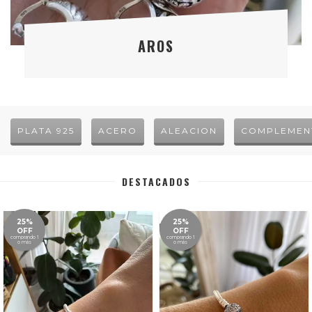
AROS
PLATA 925
ACERO
ALEACION
COMPLEMEN
DESTACADOS
25%
25%
OFF
OFF
comprando 1
comprando 1
o más
o más