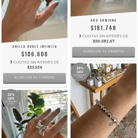
ARO CAMIGNA
$181.748
3
CUOTAS SIN INTERÉS DE
$60.582,67
ANILLO DOBLE INFINITO
$106.608
3
CUOTAS SIN INTERÉS DE
$35.536
25%
OFF
comprando 1
AGREGAR AL CARRITO
o más
25%
OFF
comprando 1
o más