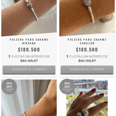
PULSERA PARA CHARMS
PULSERA PARA CHARMS
NIRVANA
CORAZON
$180.500
$180.500
3
CUOTAS SIN INTERÉS DE
3
CUOTAS SIN INTERÉS DE
$60.166,67
$60.166,67
AGREGAR AL CARRITO
AGREGAR AL CARRITO
25%
25%
OFF
OFF
comprando 1
comprando 1
o más
o más