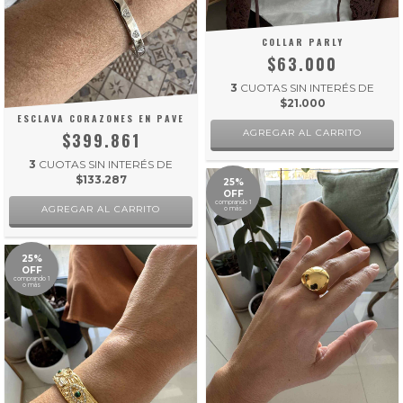
COLLAR PARLY
$63.000
3
CUOTAS SIN INTERÉS DE
$21.000
ESCLAVA CORAZONES EN PAVE
$399.861
3
CUOTAS SIN INTERÉS DE
$133.287
25%
OFF
comprando 1
o más
25%
OFF
comprando 1
o más