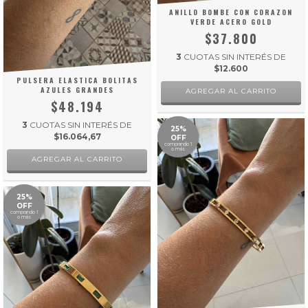
ANILLO BOMBE CON CORAZON
VERDE ACERO GOLD
$37.800
3
CUOTAS SIN INTERÉS DE
$12.600
PULSERA ELASTICA BOLITAS
AZULES GRANDES
AGREGAR AL CARRITO
$48.194
3
CUOTAS SIN INTERÉS DE
25%
$16.064,67
OFF
comprando 1
o más
25%
OFF
comprando 1
o más